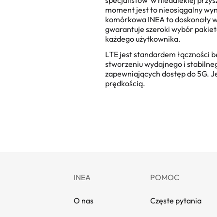
specjalistów w niedalekiej przy
moment jest to nieosiągalny wyn
komórkowa INEA
to doskonały w
gwarantuje szeroki wybór pakie
każdego użytkownika.
LTE jest standardem łączności b
stworzeniu wydajnego i stabiln
zapewniających dostęp do 5G. Jes
prędkością.
INEA
POMOC
O nas
Częste pytania