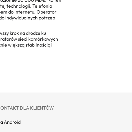
 poziomie 20 000 Mb/s. Na ten
tej technologii.
Telefonia
pem do Internetu. Operator
 do indywidualnych potrzeb
wszy krok na drodze ku
eratorów sieci komórkowych
ie większą stabilnością i
KONTAKT DLA KLIENTÓW
na Android