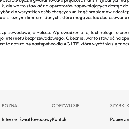
szłości 5G będzie gwarantowała prędkość transmisji danych na
ik, ale warto stawiać na operatorów zapewniających dostęp do 
ybór dla wszystkich osób chcących uniknąć problemów z dostę
tów z różnymi limitami danych, które mogą zostać dostosowane
ezprzewodowej w Polsce. Wprowadzenie tej technologii to pier
ego Internetu bezprzewodowego. Obecnie, warto stawiać na op
t to naturalne następstwo dla 4G LTE, które wyróżnia się znaczn
POZNAJ
ODEZWIJ SIĘ
SZYBKI 
Internet światłowodowy
Kontakt
Pobierz 