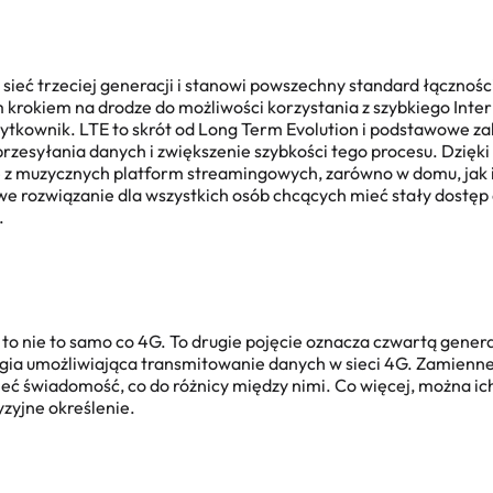
 sieć trzeciej generacji i stanowi powszechny standard łącznoś
krokiem na drodze do możliwości korzystania z szybkiego Inter
żytkownik. LTE to skrót od Long Term Evolution i podstawowe zale
przesyłania danych i zwiększenie szybkości tego procesu. Dzięk
e z muzycznych platform streamingowych, zarówno w domu, jak i
e rozwiązanie dla wszystkich osób chcących mieć stały dostęp
.
E
to nie to samo co 4G. To drugie pojęcie oznacza czwartą gener
gia umożliwiająca transmitowanie danych w sieci 4G. Zamienne 
 świadomość, co do różnicy między nimi. Co więcej, można ich
yzyjne określenie.