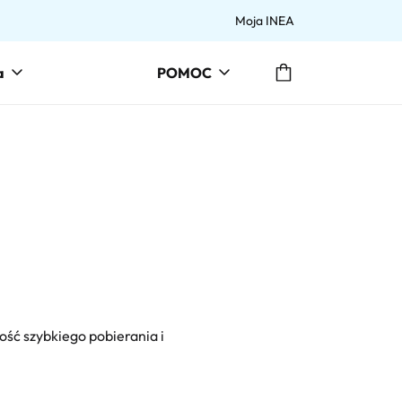
Moja INEA
Przejdź do koszyka
a
POMOC
ść szybkiego pobierania i