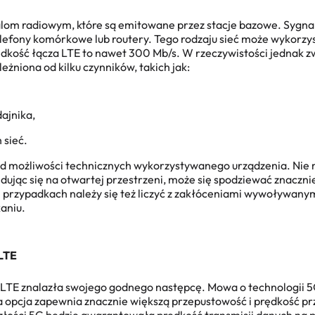
falom radiowym, które są emitowane przez stacje bazowe. Sygn
elefony komórkowe lub routery. Tego rodzaju sieć może wykorz
dkość łącza LTE
to nawet 300 Mb/s. W rzeczywistości jednak zwy
eżniona od kilku czynników, takich jak:
ajnika,
 sieć.
 od możliwości technicznych wykorzystywanego urządzenia. Nie
dując się na otwartej przestrzeni, może się spodziewać znaczni
 przypadkach należy się też liczyć z zakłóceniami wywoływanym
aniu.
 LTE
LTE znalazła swojego godnego następcę. Mowa o technologii 5G
a opcja zapewnia znacznie większą przepustowość i prędkość p