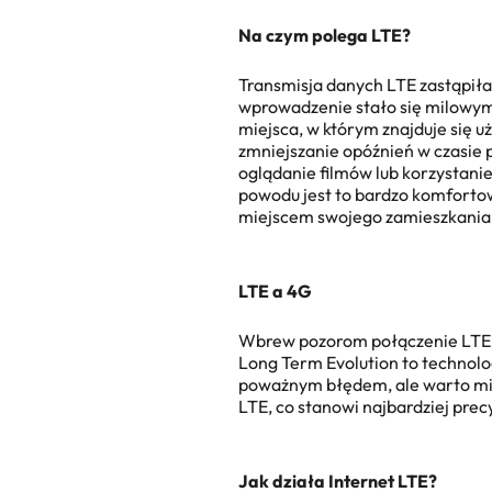
Na czym polega LTE
?
Transmisja danych LTE
zastąpiła
wprowadzenie stało się milowym 
miejsca, w którym znajduje się u
zmniejszanie opóźnień w czasie 
oglądanie filmów lub korzystani
powodu jest to bardzo komfortow
miejscem swojego zamieszkania
LTE a 4G
Wbrew pozorom
połączenie LT
Long Term Evolution to technolo
poważnym błędem, ale warto mieć
LTE, co stanowi najbardziej prec
Jak działa Internet LTE
?