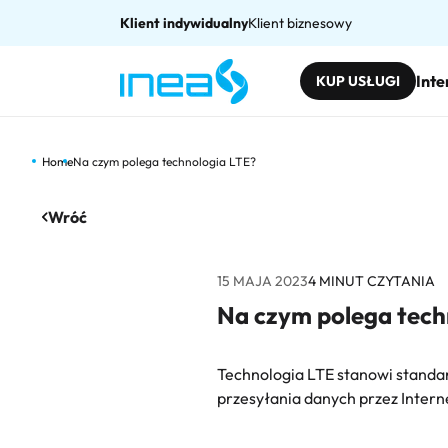
Klient indywidualny
Klient biznesowy
Inte
KUP USŁUGI
Home
Na czym polega technologia LTE?
Wróć
15 MAJA 2023
4
MINUT CZYTANIA
Na czym polega tech
Technologia LTE stanowi standa
przesyłania danych przez Internet