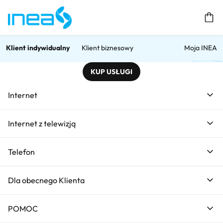
Prz
Klient indywidualny
Klient biznesowy
Moja INEA
KUP USŁUGI
Poznaj abonament
komórkowy
Internet
Internet z telewizją
Home
Poznaj abonament komórkowy
Telefon
Abonament komórkowy
Jak przenie
Dla obecnego Klienta
POMOC