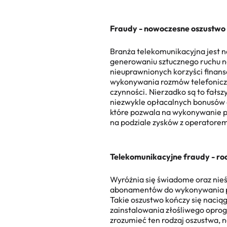
Fraudy - nowoczesne
oszustwo
Branża telekomunikacyjna jest n
generowaniu sztucznego ruchu n
nieuprawnionych korzyści finans
wykonywania rozmów telefoniczn
czynności. Nierzadko są to fałs
niezwykle opłacalnych bonusów 
które pozwala na wykonywanie po
na podziale zysków z operatorem
Telekomunikacyjne fraudy
- ro
Wyróżnia się świadome oraz nie
abonamentów do wykonywania poł
Takie oszustwo kończy się naci
zainstalowania złośliwego oprog
zrozumieć ten rodzaj oszustwa,