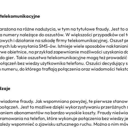
 telekomunikacyjne
arażona na różne nadużycia, w tym na tytułowe fraudy. Jest to 
a numery należące do oszustów. W większości przypadków cel t
owych i działanie na szkodę firmy telekomunikacyjnej. Oszust p
ych lub wysyłania SMS-ów. Istnieje wiele sposobów nakłanian
zywe obietnice, na przykład zapewnianie możliwości uzyskania 
do gier. Takie
oszustwa telekomunikacyjne
mogą też prowadzić 
łączeń bez wiedzy użytkownika telefonu. Oszuści decydujący si
 numeru, do którego trafiają połączenia oraz wiadomości tekst
dzaje
świadome fraudy. Jak wspomniano powyżej, te pierwsze stanow
ączeń. Jest to możliwe dzięki wykorzystywaniu przeróżnych s
ąganiem abonamentów na bardzo wysokie koszty. Fraudy nieśw
ramowania na telefon, które wykonuje połączenia bez wiedzy jeg
 należy wspomnieć o zjawisku sztucznego ruchu. Można o nim m