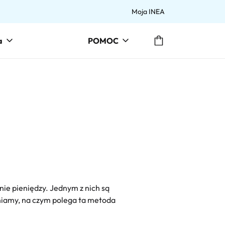
Moja INEA
Przejdź do koszyka
a
POMOC
ie pieniędzy. Jednym z nich są
śniamy, na czym polega ta metoda