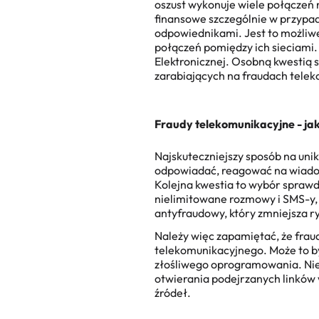
oszust wykonuje wiele połączeń n
finansowe szczególnie w przypa
odpowiednikami. Jest to możliwe
połączeń pomiędzy ich sieciami.
Elektronicznej. Osobną kwestią
zarabiających na fraudach tele
Fraudy telekomunikacyjne
- ja
Najskuteczniejszy sposób na uni
odpowiadać, reagować na wiadom
Kolejna kwestia to wybór spra
nielimitowane rozmowy i SMS-y, 
antyfraudowy, który zmniejsza 
Należy więc zapamiętać, że
frau
telekomunikacyjnego. Może to b
złośliwego oprogramowania. Niez
otwierania podejrzanych linków
źródeł.