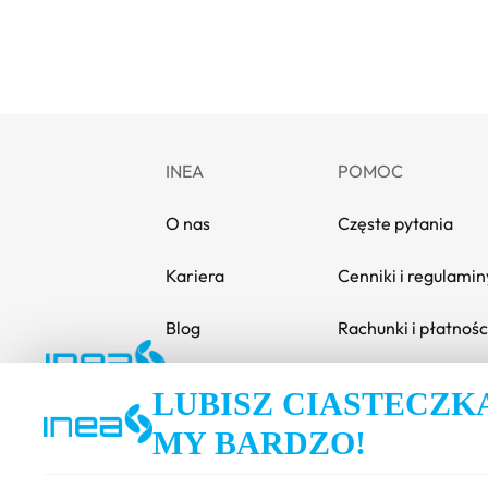
INEA
POMOC
O nas
Częste pytania
Kariera
Cenniki i regulamin
Blog
Rachunki i płatnośc
Media i informacje
Poradnik
LUBISZ CIASTECZK
Zrównoważony rozwój
Dokumenty
MY BARDZO!
Compliance
Instrukcje