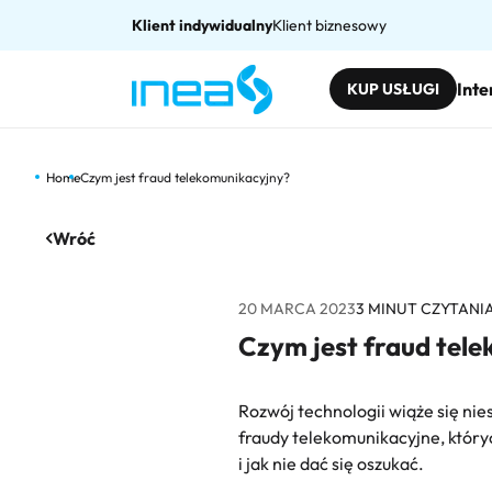
Klient indywidualny
Klient biznesowy
Inte
KUP USŁUGI
Home
Czym jest fraud telekomunikacyjny?
Wróć
20 MARCA 2023
3
MINUT CZYTANI
Czym jest fraud tel
Rozwój technologii wiąże się ni
fraudy telekomunikacyjne, który
i jak nie dać się oszukać.