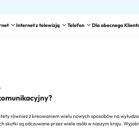
rnet
Internet z telewizją
Telefon
Dla obecnego Klient
A
ekomunikacyjny?
estety również z kreowaniem wielu nowych sposobów na wyłudzan
ch skutki są odczuwane przez wiele osób w naszym kraju. Wyja