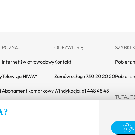
POZNAJ
ODEZWIJ SIĘ
SZYBKI 
Internet światłowodowy
Kontakt
Pobierz 
y
Telewizja HIWAY
Zamów usługi: 730 20 20 20
Pobierz 
i
Abonament komórkowy
Windykacja: 61 448 48 48
TUTAJ T
INEA SAFE
Strona INEA w 
Strona IN
Stro
A?
C