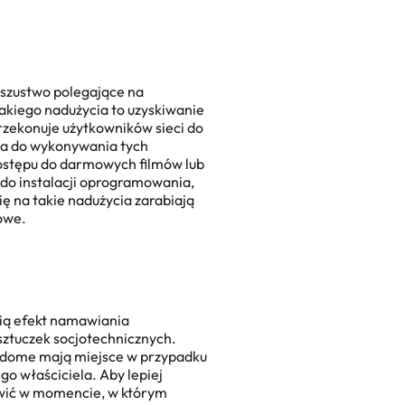
oszustwo polegające na
akiego nadużycia to uzyskiwanie
rzekonuje użytkowników sieci do
ia do wykonywania tych
dostępu do darmowych filmów lub
do instalacji oprogramowania,
ę na takie nadużycia zarabiają
owe.
ią efekt namawiania
ztuczek socjotechnicznych.
iadome mają miejsce w przypadku
o właściciela. Aby lepiej
ówić w momencie, w którym