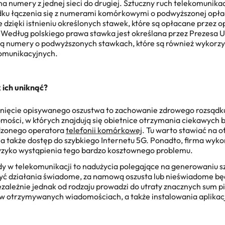
a numery z jednej sieci do drugiej.
Sztuczny ruch telekomunika
dku łączenia się z numerami komórkowymi o podwyższonej opłac
 dzięki istnieniu określonych stawek, które są opłacane przez 
 Według polskiego prawa stawka jest określana przez Prezesa 
 są numery o podwyższonych stawkach, które są również wykorz
komunikacyjnych.
k ich uniknąć?
knięcie opisywanego oszustwa to zachowanie zdrowego rozsądku
ości, w których znajdują się obietnice otrzymania ciekawych 
wdzonego operatora
telefonii komórkowej
. Tu warto stawiać na 
a także dostęp do szybkiego Internetu 5G. Ponadto, firma wyk
ryzyko wystąpienia tego bardzo kosztownego problemu.
dy w telekomunikacji
to nadużycia polegające na generowaniu s
yć działania świadome, za namową oszusta lub nieświadome bę
ależnie jednak od rodzaju prowadzi do utraty znacznych sum pi
 w otrzymywanych wiadomościach, a także instalowania aplikac