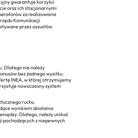
cyjny
gwarantuje korzyści
ie oraz ich stacjonarnymi
operatorów za realizowanie
Urzędu Komunikacji
ystywane przez oszustów
. Dlatego nie należy
bonusów bez żadnego wysiłku.
ofertę INEA, w której otrzymujemy
orzystuje nowoczesny system
ztucznego ruchu
dące wynikiem działania
eniędzy. Dlatego, należy unikać
ji pochodzących z niepewnych