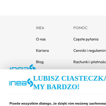
INEA
POMOC
O nas
Częste pytania
Kariera
Cenniki i regulamin
Blog
Rachunki i płatnośc
Media i informacje
Poradnik
LUBISZ CIASTECZK
Zrównoważony rozwój
Dokumenty
MY BARDZO!
Compliance
Instrukcje
Przede wszystkim dlatego, że dzięki nim możemy zaoferować 