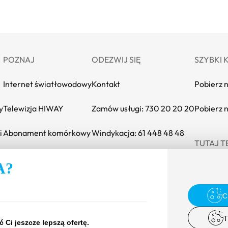
POZNAJ
ODEZWIJ SIĘ
SZYBKI 
Internet światłowodowy
Kontakt
Pobierz 
y
Telewizja HIWAY
Zamów usługi: 730 20 20 20
Pobierz 
i
Abonament komórkowy
Windykacja: 61 448 48 48
TUTAJ T
INEA SAFE
Strona INEA w 
Strona IN
Stro
A?
C
T
Ci jeszcze lepszą ofertę.