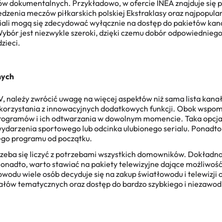
mów dokumentalnych. Przykładowo, w ofercie INEA znajduje się
zenia meczów piłkarskich polskiej Ekstraklasy oraz najpopularn
riali mogą się zdecydować wyłącznie na dostęp do pakietów kan
ybór jest niezwykle szeroki, dzięki czemu dobór odpowiedniego
zieci.
nych
V, należy zwrócić uwagę na więcej aspektów niż sama
lista kana
 korzystania z innowacyjnych dodatkowych funkcji. Obok wspom
rogramów i ich odtwarzania w dowolnym momencie. Taka opcja 
ydarzenia sportowego lub odcinka ulubionego serialu. Ponadto,
ego programu od początku.
trzeba się liczyć z potrzebami wszystkich domowników. Dokładna
onadto, warto stawiać na pakiety telewizyjne dające możliwo
odu wiele osób decyduje się na zakup światłowodu i telewizji o
ałów tematycznych oraz dostęp do bardzo szybkiego i niezawo