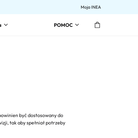
Moja INEA
Przejdź do koszyka
a
POMOC
powinien być dostosowany do
zji, tak aby spełniał potrzeby