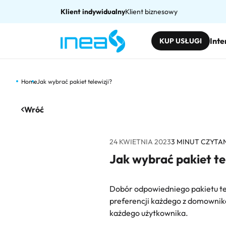
Klient indywidualny
Klient biznesowy
Inte
KUP USŁUGI
Home
Jak wybrać pakiet telewizji?
Wróć
24 KWIETNIA 2023
3
MINUT CZYTA
Jak wybrać pakiet te
Dobór odpowiedniego pakietu te
preferencji każdego z domownikó
każdego użytkownika.