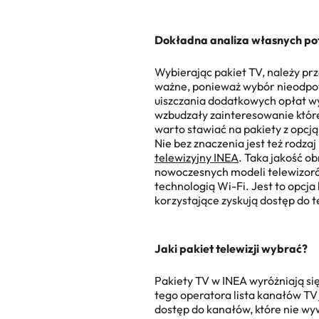
Dokładna analiza własnych po
Wybierając
pakiet TV
, należy pr
ważne, ponieważ wybór nieodpow
uiszczania dodatkowych opłat wy
wzbudzały zainteresowanie któr
warto stawiać na pakiety z opcją
Nie bez znaczenia jest też rodza
telewizyjny INEA
. Taka jakość o
nowoczesnych modeli telewizoró
technologią Wi-Fi. Jest to opcj
korzystające zyskują dostęp do te
Jaki pakiet telewizji wybrać
?
Pakiety TV w INEA
wyróżniają si
tego operatora
lista kanałów T
dostęp do kanałów, które nie w