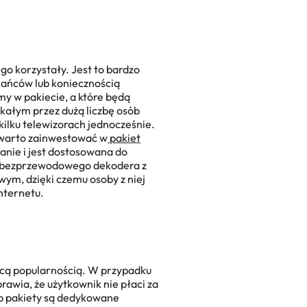
go korzystały. Jest to bardzo
kańców lub koniecznością
y w pakiecie, a które będą
ałym przez dużą liczbę osób
kilku telewizorach jednocześnie.
, warto zainwestować w
pakiet
anie i jest dostosowana do
o bezprzewodowego dekodera z
ym, dzięki czemu osoby z niej
Internetu.
nącą popularnością. W przypadku
awia, że użytkownik nie płaci za
eb pakiety są dedykowane