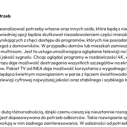
trzeb
zeanalizować potrzeby własne oraz innych osób, które będą z nie
iedniej opcji będzie skutkował niezadowoleniem części miesz
nikających z chęci dostępu do programów, których nie posiadam
egoś z domowników. W przypadku domów lub mieszkań zamieszk
 multiroom. Jest to usługa umożliwiająca oglądanie telewizji na 
j i jakość sygnału. Chcąc oglądać programy w rozdzielczości 4K
brazu daje możliwość dostrzegania wszystkich szczegółów na ekr
w. Pakiet TV od INEA daje możliwość korzystania z wygodneg
a będąca świetnym rozwiązaniem w parze z łączem światłowodow
lewizji cyfrowej najwyższej jakości oraz stabilnego i szybkiego 
ę dużą różnorodnością, dzięki czemu cieszą się nieustannie ros
V
jest dopasowywana do potrzeb odbiorców. Takie rozwiązanie spr
ywołują w nim żadnego zainteresowania. W zależności od potrz