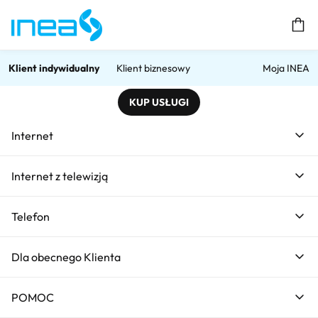
Prz
Klient indywidualny
Klient biznesowy
Moja INEA
KUP USŁUGI
Home
Internet mobilny
Internet mobilny INEA
Internet
Internet mobilny
Internet z telewizją
Telefon
Dla obecnego Klienta
Internet Mobilny 50 GB
FREE
POMOC