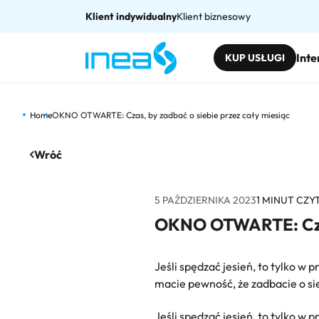
Klient indywidualny
Klient biznesowy
Inte
KUP USŁUGI
Home
OKNO OTWARTE: Czas, by zadbać o siebie przez cały miesiąc
Wróć
5 PAŹDZIERNIKA 2023
1
MINUT CZY
OKNO OTWARTE: Czas,
Jeśli spędzać jesień, to tylko 
macie pewność, że zadbacie o sie
Jeśli spędzać jesień, to tylko 