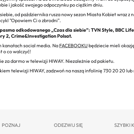
bie i jakość swojego odpoczynku po ciężkim dniu.
siebie, od października rusza nowy sezon Miasta Kobiet wraz z n
 cykl "Opowiem Ci o zbrodni".
asma odkodowanego „Czas dla siebie”: TVN Style, BBC Lifes
ry 2, Crime&Investigation Polsat.
h kanałach social media. Na
FACEBOOKU
będziecie mieli okaz
t o co walczyć!
ie za darmo w telewizji HIWAY. Niezależnie od pakietu.
nikiem telewizji HIWAY, zadzwoń na naszą infolinię 730 20 20 lub
POZNAJ
ODEZWIJ SIĘ
SZYBKI 