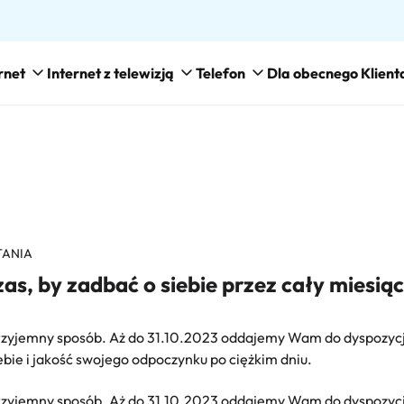
rnet
Internet z telewizją
Telefon
Dla obecnego Klient
TANIA
 by zadbać o siebie przez cały miesiąc
w przyjemny sposób. Aż do 31.10.2023 oddajemy Wam do dyspozycj
bie i jakość swojego odpoczynku po ciężkim dniu.
w przyjemny sposób. Aż do 31.10.2023 oddajemy Wam do dyspozycj