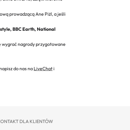
ową prowadzącą Ane Piżl, a jeśli
tyle, BBC Earth, National
ję wygrać nagrody przygotowane
 napisz do nas na
LiveChat
i
KONTAKT DLA KLIENTÓW