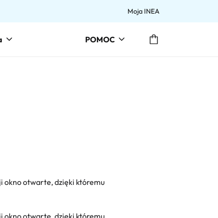
Moja INEA
Przejdź do koszyka
a
POMOC
i okno otwarte, dzięki któremu
i okno otwarte, dzięki któremu