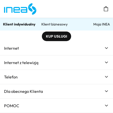
Prz
Klient indywidualny
Klient biznesowy
Moja INEA
KUP USŁUGI
Home
Wypróbuj Światłowód za darmo przez 5 mies.
Wypróbuj Światłowód za dar
Internet
Wypróbuj Internet za darmo
Internet z telewizją
przez 5 mies.
Telefon
Dla obecnego Klienta
POMOC
1000 Mb/s