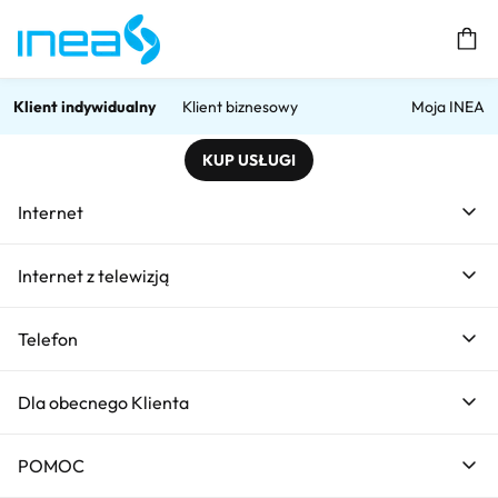
Prz
Klient indywidualny
Klient biznesowy
Moja INEA
KUP USŁUGI
Home
Internet Światłowodowy w stałej cenie
Internet Światłowodowy w st
Internet
Internet Światłowodowy w
Internet z telewizją
stałej cenie
Telefon
Dla obecnego Klienta
POMOC
1000 Mb/s