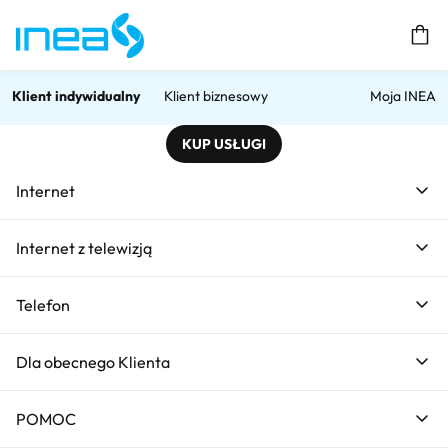
Prz
Klient indywidualny
Klient biznesowy
Moja INEA
KUP USŁUGI
Co obejrzeć?
Internet
Internet z telewizją
Home
Co obejrzeć?
Telefon
Telewizja HIWAY
Co obej
Dla obecnego Klienta
POMOC