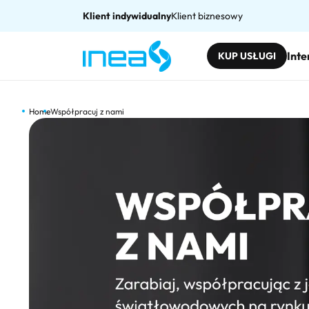
Klient indywidualny
Klient biznesowy
Inte
KUP USŁUGI
Home
Współpracuj z nami
Współpracuj z nami