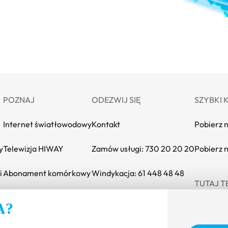
POZNAJ
ODEZWIJ SIĘ
SZYBKI 
Internet światłowodowy
Kontakt
Pobierz 
y
Telewizja HIWAY
Zamów usługi: 730 20 20 20
Pobierz 
i
Abonament komórkowy
Windykacja: 61 448 48 48
TUTAJ T
INEA SAFE
Strona INEA w 
Strona IN
Stro
A?