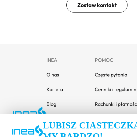
Zostaw kontakt
INEA
POMOC
O nas
Częste pytania
Kariera
Cenniki i regulamin
Blog
Rachunki i płatnośc
Media i informacje
Poradnik
LUBISZ CIASTECZK
Zrównoważony rozwój
Dokumenty
MY BARDZO!