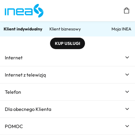
Prz
Klient indywidualny
Klient biznesowy
Moja INEA
KUP USŁUGI
Home
Try & Buy
Internet
Internet z telewizją
Telefon
Dla obecnego Klienta
POMOC